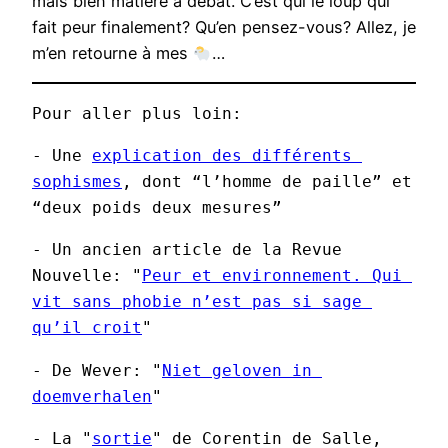
mais bien matière à débat. C’est qui le loup qui
fait peur finalement? Qu’en pensez-vous? Allez, je
m’en retourne à mes
…
Pour aller plus loin:
- Une 
explication des différents 
sophismes
, dont “l’homme de paille” et 
“deux poids deux mesures”
- Un ancien article de la Revue 
Nouvelle: "
Peur et environnement. Qui 
vit sans phobie n’est pas si sage 
qu’il croit
"
- De Wever: "
Niet geloven in 
doemverhalen
"
- La "
sortie
" de Corentin de Salle, 