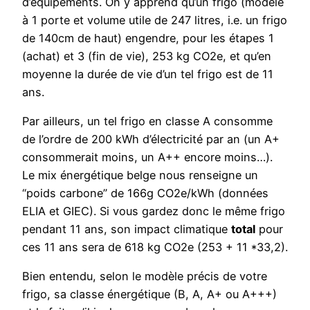
d’équipements. On y apprend qu’un frigo (modèle
à 1 porte et volume utile de 247 litres, i.e. un frigo
de 140cm de haut) engendre, pour les étapes 1
(achat) et 3 (fin de vie), 253 kg CO2e, et qu’en
moyenne la durée de vie d’un tel frigo est de 11
ans.
Par ailleurs, un tel frigo en classe A consomme
de l’ordre de 200 kWh d’électricité par an (un A+
consommerait moins, un A++ encore moins…).
Le mix énergétique belge nous renseigne un
“poids carbone” de 166g CO2e/kWh (données
ELIA et GIEC). Si vous gardez donc le même frigo
pendant 11 ans, son impact climatique
total
pour
ces 11 ans sera de 618 kg CO2e (253 + 11 *33,2).
Bien entendu, selon le modèle précis de votre
frigo, sa classe énergétique (B, A, A+ ou A+++)